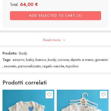
64,00
€
Total:
ADD SELECTED TO CART (3)
Recensioni Google
Read more
Prodotto:
Body
Tags:
azzurro
,
baby
,
bianco
,
body
,
corona
,
dipinto a mano
,
giovanni
,
neonato
,
personalizzato
,
regalo nascita
,
topolino
Prodotti correlati