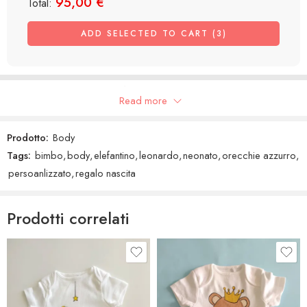
95,00
€
Total:
ADD SELECTED TO CART (3)
Recensioni Google
Read more
Prodotto:
Body
Tags:
bimbo
,
body
,
elefantino
,
leonardo
,
neonato
,
orecchie azzurro
,
persoanlizzato
,
regalo nascita
Prodotti correlati