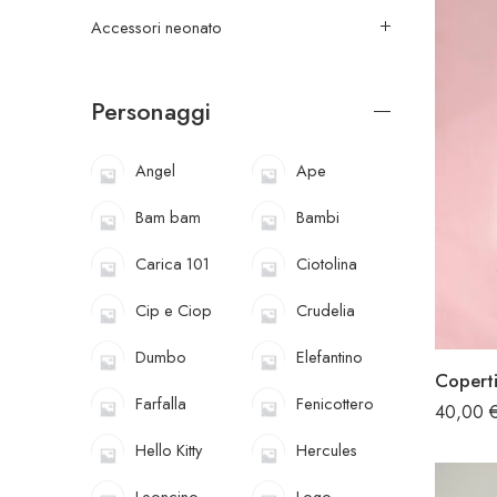
Accessori neonato
Personaggi
Angel
Ape
Bam bam
Bambi
Carica 101
Ciotolina
Cip e Ciop
Crudelia
Dumbo
Elefantino
Coperti
Farfalla
Fenicottero
40,00
Hello Kitty
Hercules
Leoncino
Logo