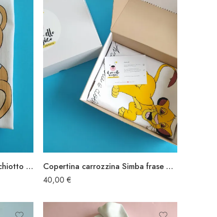
Copertina carrozzina orsacchiotto toy
Copertina carrozzina Simba frase gioia e dolore
40,00
€