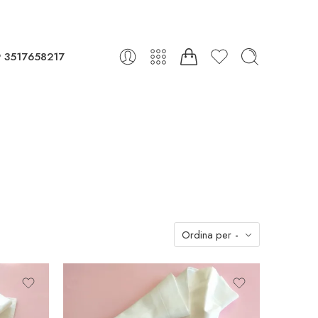
 3517658217
Ordina per
-