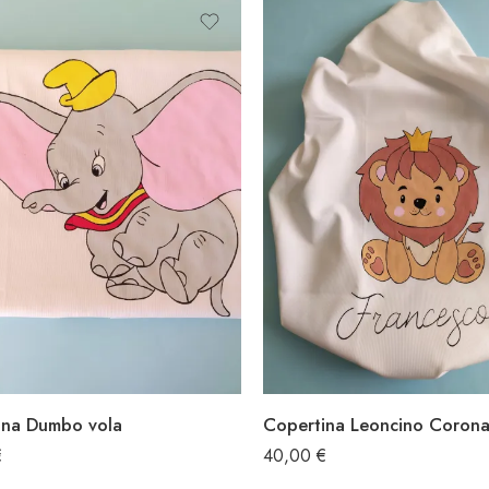
ina Dumbo vola
Copertina Leoncino Coron
€
40,00
€