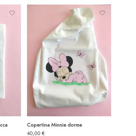
occa
Copertina Minnie dorme
40,00
€