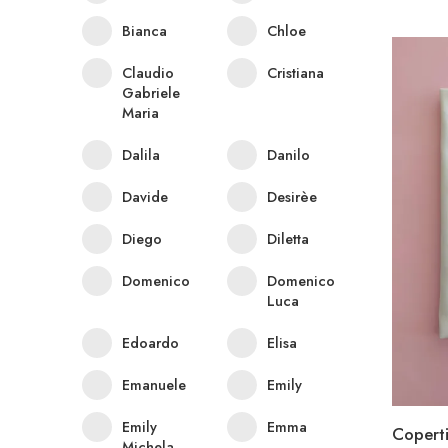
Bianca
Chloe
Claudio
Cristiana
Gabriele
Maria
Dalila
Danilo
Davide
Desirèe
Diego
Diletta
Domenico
Domenico
Luca
Edoardo
Elisa
Emanuele
Emily
Emily
Emma
Coperti
Michela