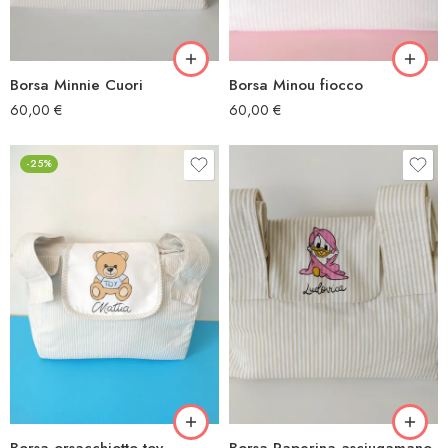
Borsa Minnie Cuori
Borsa Minou fiocco
60,00
€
60,00
€
-25%
Borsa orsacchiotto toy
Borsa Paperina asciugamano