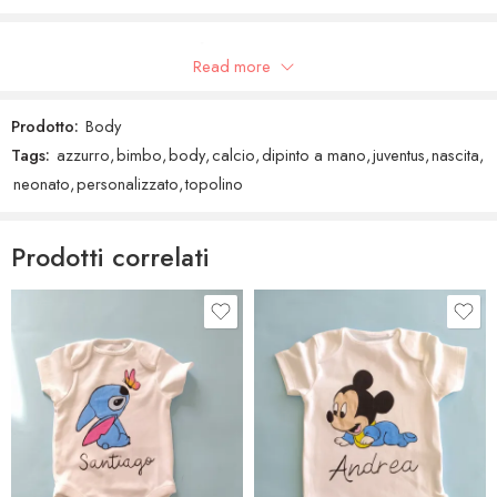
Recensioni Google
Read more
Prodotto:
Body
Tags:
azzurro
,
bimbo
,
body
,
calcio
,
dipinto a mano
,
juventus
,
nascita
,
neonato
,
personalizzato
,
topolino
Prodotti correlati