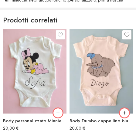
Prodotti correlati
Body personalizzato Minnie a gattoni
Body Dumbo cappellino blu
20,00
€
20,00
€