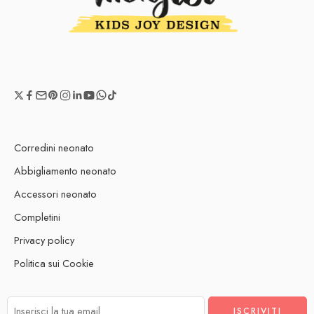
Corredini neonato
Abbigliamento neonato
Accessori neonato
Completini
Privacy policy
Politica sui Cookie