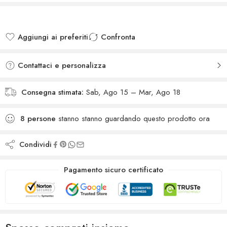
Aggiungi ai preferiti
Confronta
Added to wishlist
Added to Compare
Contattaci e personalizza
Consegna stimata:
Sab, Ago 15 – Mar, Ago 18
8
persone
stanno stanno guardando questo prodotto ora
Condividi
Pagamento sicuro certificato