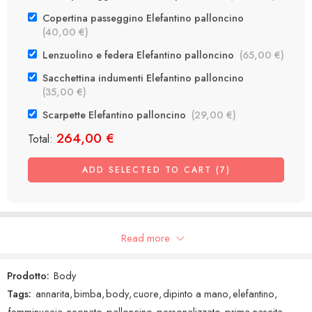
Copertina passeggino Elefantino palloncino
(
40,00
€
)
Lenzuolino e federa Elefantino palloncino
(
65,00
€
)
Sacchettina indumenti Elefantino palloncino
(
35,00
€
)
Scarpette Elefantino palloncino
(
29,00
€
)
264,00
€
Total:
ADD SELECTED TO CART (7)
Recensioni Google
Read more
Prodotto:
Body
Tags:
annarita
,
bimba
,
body
,
cuore
,
dipinto a mano
,
elefantino
,
femminuccia
,
neonato
,
palloncino
,
personalizzato
,
prima nascita