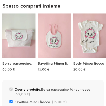
Spesso comprati insieme
Borsa passeggino Minou fiocco
Bavettina Minou fiocco
Body Minou fiocco
60,00
€
15,00
€
20,00
€
Questo prodotto:
Borsa passeggino Minou fiocco
(
60,00
€
)
Bavettina Minou fiocco
(
15,00
€
)