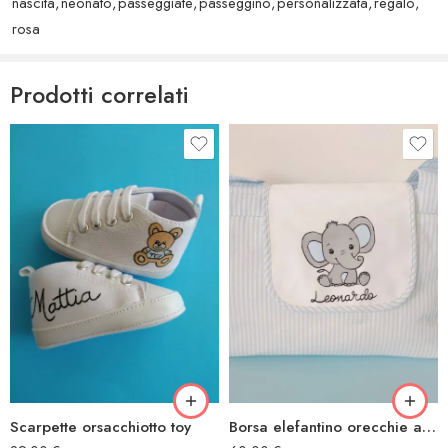
nascita
,
neonato
,
passeggiate
,
passeggino
,
personalizzata
,
regalo
,
rosa
Prodotti correlati
Scarpette orsacchiotto toy
Borsa elefantino orecchie azzurre