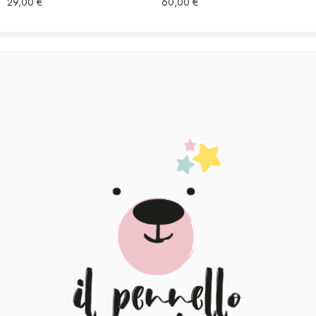
29,00
€
60,00
€