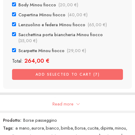
Body Minou fiocco
(
20,00
€
)
Copertina Minou fiocco
(
40,00
€
)
Lenzuolino e federa Minou fiocco
(
65,00
€
)
Sacchettina porta biancheria Minou fiocco
(
35,00
€
)
Scarpette Minou fiocco
(
29,00
€
)
264,00
€
Total:
ADD SELECTED TO CART (7)
Recensioni Google
Read more
Prodotto:
Borse passeggino
Tags:
a mano
,
aurora
,
bianco
,
bimba
,
Borsa
,
cucita
,
dipinta
,
minou
,