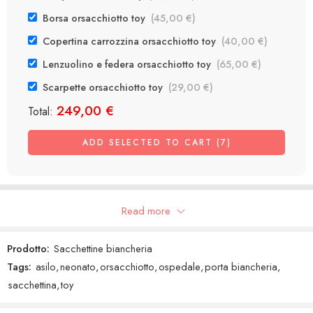
Borsa orsacchiotto toy
(
45,00
€
)
Copertina carrozzina orsacchiotto toy
(
40,00
€
)
Lenzuolino e federa orsacchiotto toy
(
65,00
€
)
Scarpette orsacchiotto toy
(
29,00
€
)
249,00
€
Total:
ADD SELECTED TO CART (7)
Recensioni Google
Read more
Prodotto:
Sacchettine biancheria
Tags:
asilo
,
neonato
,
orsacchiotto
,
ospedale
,
porta biancheria
,
sacchettina
,
toy