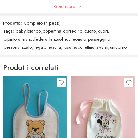
Recensioni Google
Read more
Prodotto:
Completo (4 pezzi)
Tags:
baby
,
bianco
,
copertina
,
corredino
,
cucito
,
cuori
,
dipinto a mano
,
federa
,
lenzuolino
,
neonato
,
passeggino
,
personalizzato
,
regalo nascita
,
rosa
,
sacchettina
,
swami
,
unicorno
Prodotti correlati