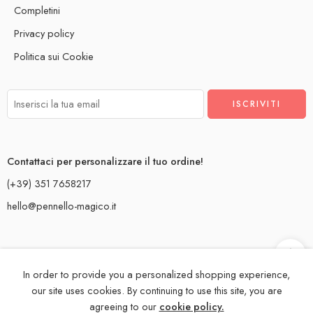
Completini
Privacy policy
Politica sui Cookie
Contattaci per personalizzare il tuo ordine!
(+39) 351 7658217
hello@pennello-magico.it
In order to provide you a personalized shopping experience,
Creiamo con
dal Salento!
our site uses cookies. By continuing to use this site, you are
agreeing to our
cookie policy.
Il Pennello Magico, pittura su tessuti per bimbo. P. IVA 05081970757