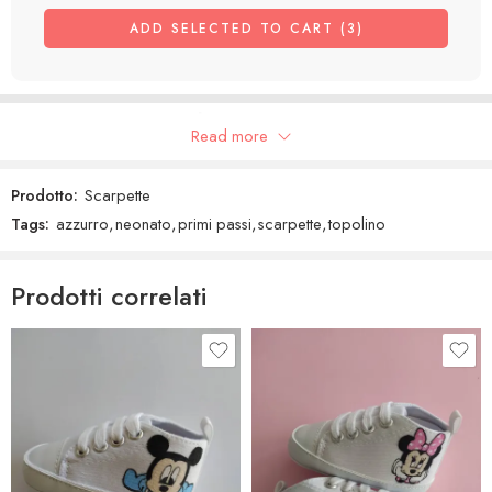
ADD SELECTED TO CART (3)
Recensioni Google
Read more
Prodotto:
Scarpette
Tags:
azzurro
,
neonato
,
primi passi
,
scarpette
,
topolino
Prodotti correlati