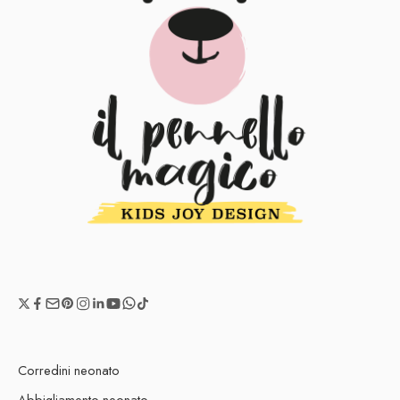
Corredini neonato
Abbigliamento neonato