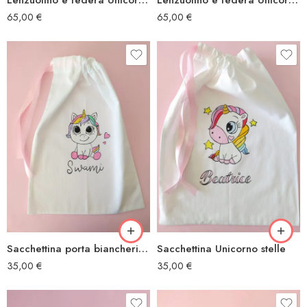
65,00
€
65,00
€
Sacchettina porta biancheria Unicorno cuori
Sacchettina Unicorno stelle
35,00
€
35,00
€