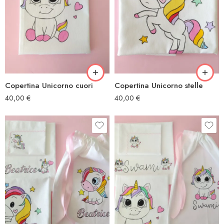
Copertina Unicorno cuori
Copertina Unicorno stelle
40,00
€
40,00
€