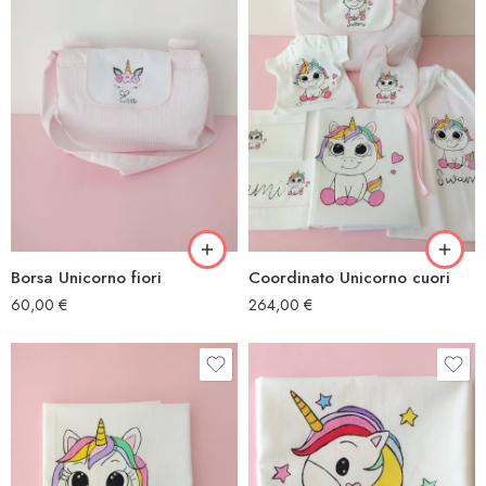
Borsa Unicorno fiori
Coordinato Unicorno cuori
60,00
€
264,00
€