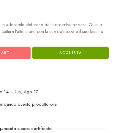
e
un adorabile elefantino dalle orecchie azzurre. Questo
o cattura l’attenzione con la sua dolcezza e il suo fascino.
CART
ACQUISTA
o 14 – Lun, Ago 17
uardando questo prodotto ora
amento sicuro certificato