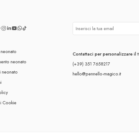
 neonato
Contattaci per personalizzare il 
mento neonato
(+39) 351 7658217
i neonato
hello@pennello-magico.it
i
olicy
ui Cookie