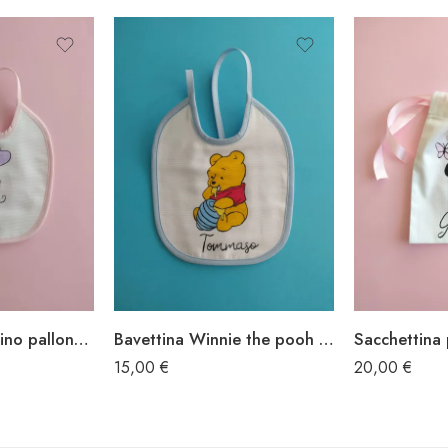
Bavettina Elefantino palloncino
Bavettina Winnie the pooh mangia
15,00
€
20,00
€