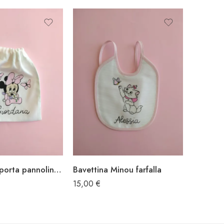
IN EVI
OFFER
Sacchettina porta pannolini Minnie farfalle
Bavettina Minou farfalla
Bavettin
15,00
€
15,00
€