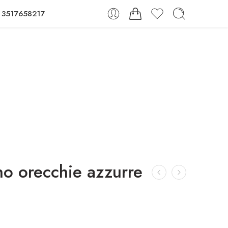
 3517658217
no orecchie azzurre