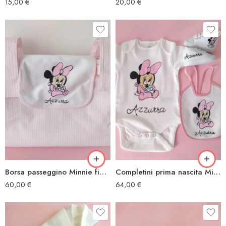
15,00
€
20,00
€
Borsa passeggino Minnie fiore
Completini prima nascita Minnie fiore
60,00
€
64,00
€