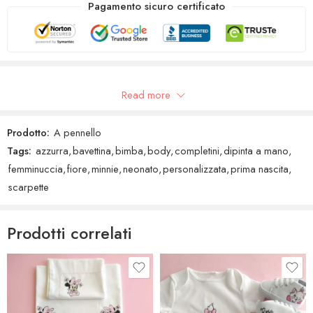
Pagamento sicuro certificato
Recensioni Google
Read more
Prodotto:
A pennello
Tags:
azzurra
,
bavettina
,
bimba
,
body
,
completini
,
dipinta a mano
,
femminuccia
,
fiore
,
minnie
,
neonato
,
personalizzata
,
prima nascita
,
scarpette
Prodotti correlati