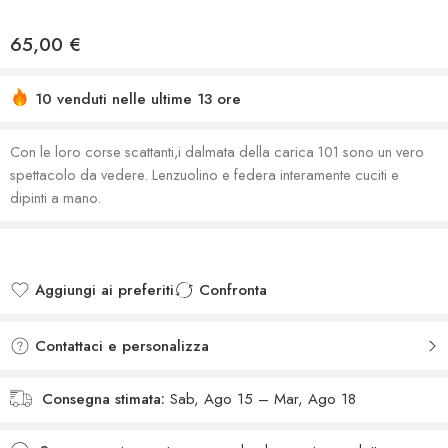
65,00
€
10 venduti nelle ultime 13 ore
Con le loro corse scattanti,i dalmata della carica 101 sono un vero
spettacolo da vedere. Lenzuolino e federa interamente cuciti e
dipinti a mano.
Aggiungi ai preferiti
Confronta
Added to wishlist
Added to Compare
Contattaci e personalizza
Consegna stimata:
Sab, Ago 15 – Mar, Ago 18