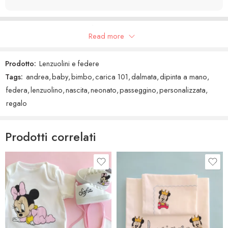
Recensioni Google
Read more
Prodotto:
Lenzuolini e federe
Tags:
andrea
,
baby
,
bimbo
,
carica 101
,
dalmata
,
dipinta a mano
,
federa
,
lenzuolino
,
nascita
,
neonato
,
passeggino
,
personalizzata
,
regalo
Prodotti correlati