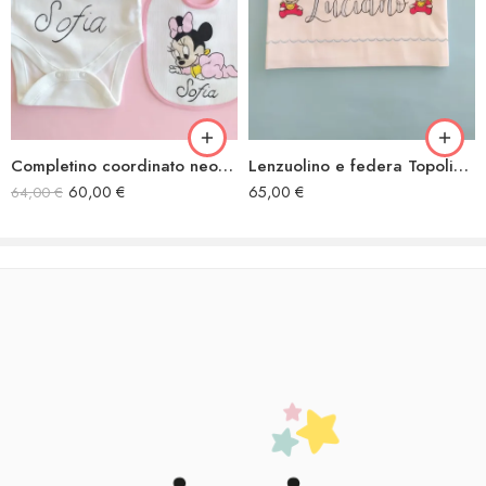
Completino coordinato neonato Minnie a gattoni
Lenzuolino e federa Topolino corona
60,00
€
65,00
€
64,00
€