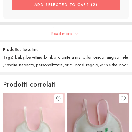
ADD SELECTED TO CART (2)
Recensioni Google
Read more
Prodotto:
Bavettine
Tags:
baby
,
bavettina
,
bimbo
,
dipinte a mano
,
lantonio
,
mangia
,
miele
,
nascita
,
neonato
,
personalizzate
,
primi passi
,
regalo
,
winnie the pooh
Prodotti correlati