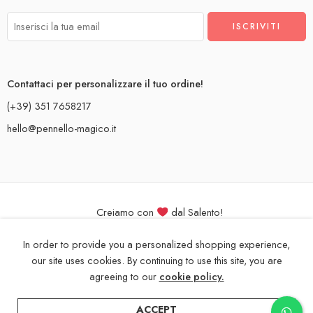
Contattaci per personalizzare il tuo ordine!
(+39) 351 7658217
hello@pennello-magico.it
Creiamo con
dal Salento!
Il Pennello Magico, pittura su tessuti per bimbo. P. IVA 05081970757
In order to provide you a personalized shopping experience,
our site uses cookies. By continuing to use this site, you are
agreeing to our
cookie policy.
ACCEPT