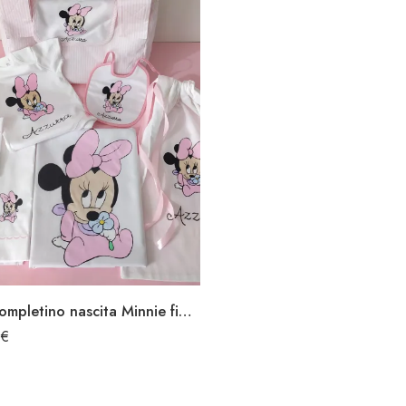
Primo completino nascita Minnie fiore
0
€