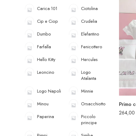
Carica 101
Ciotolina
Cip e Ciop
Crudelia
Dumbo
Elefantino
Farfalla
Fenicottero
Hello Kitty
Hercules
Leoncino
Logo
Atalanta
Logo Napoli
Minnie
Minou
Orsacchiotto
264,0
Paperina
Piccolo
principe
Pimpi
Simba