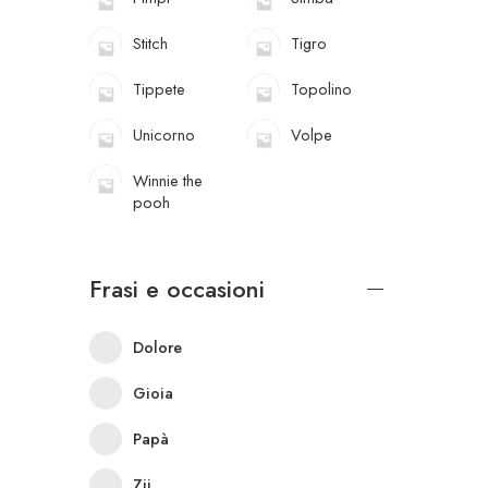
Stitch
Tigro
Tippete
Topolino
Unicorno
Volpe
Winnie the
pooh
Frasi e occasioni
Dolore
Gioia
Papà
Zii