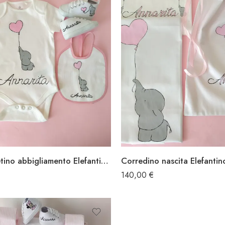
Completino abbigliamento Elefantino palloncino
€
140,00
€