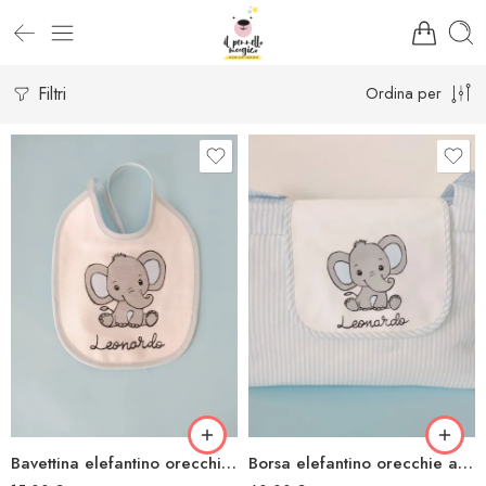
Filtri
Ordina per
Bavettina elefantino orecchie azzurre
Borsa elefantino orecchie azzurre