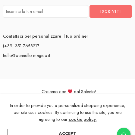
Contattaci per personalizzare il tuo ordine!
(+39) 351 7658217
hello@pennello-magico.it
Creiamo con
dal Salento!
Il Pennello Magico, pittura su tessuti per bimbo. P. IVA 05081970757
In order to provide you a personalized shopping experience,
our site uses cookies. By continuing to use this site, you are
agreeing to our
cookie policy.
ACCEPT