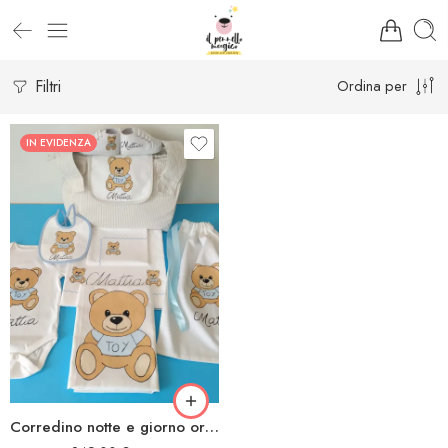
Filtri
Ordina per
IN EVIDENZA
Corredino notte e giorno orsacchiotto toy