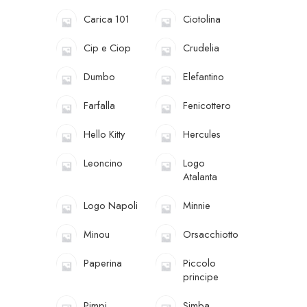
Carica 101
Ciotolina
Cip e Ciop
Crudelia
Dumbo
Elefantino
Farfalla
Fenicottero
Hello Kitty
Hercules
Leoncino
Logo
Atalanta
Logo Napoli
Minnie
Minou
Orsacchiotto
Paperina
Piccolo
principe
Pimpi
Simba