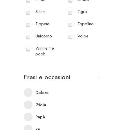
Stitch
Tigro
Tippete
Topolino
Unicorno
Volpe
Winnie the
pooh
Frasi e occasioni
Dolore
Gioia
Papà
Zii