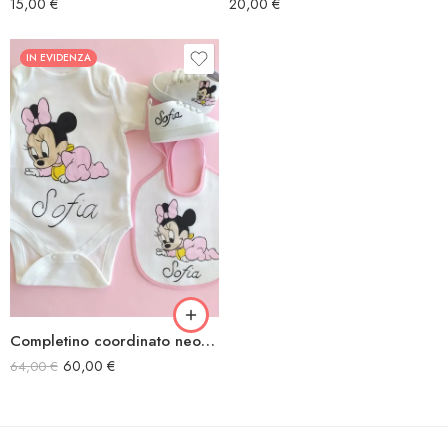
15,00
€
20,00
€
IN EVIDENZA
Completino coordinato neonato Minnie a gattoni
60,00
€
64,00
€