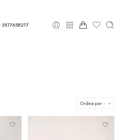
 3517658217
Ordina per
-