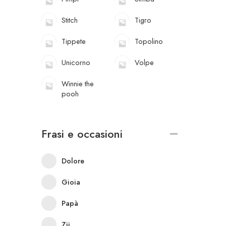
Stitch
Tigro
Tippete
Topolino
Unicorno
Volpe
Winnie the
pooh
Frasi e occasioni
Dolore
Gioia
Papà
Zii