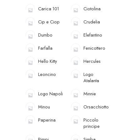
Carica 101
Ciotolina
Cip e Ciop
Crudelia
Dumbo
Elefantino
Farfalla
Fenicottero
Hello Kitty
Hercules
Leoncino
Logo
Atalanta
Logo Napoli
Minnie
Minou
Orsacchiotto
Paperina
Piccolo
principe
Pimpi
Simba