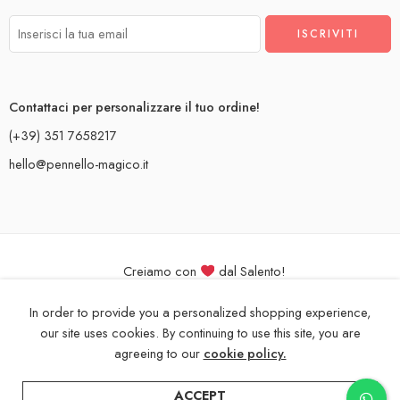
Contattaci per personalizzare il tuo ordine!
(+39) 351 7658217
hello@pennello-magico.it
Creiamo con
dal Salento!
Il Pennello Magico, pittura su tessuti per bimbo. P. IVA 05081970757
In order to provide you a personalized shopping experience,
our site uses cookies. By continuing to use this site, you are
agreeing to our
cookie policy.
ACCEPT