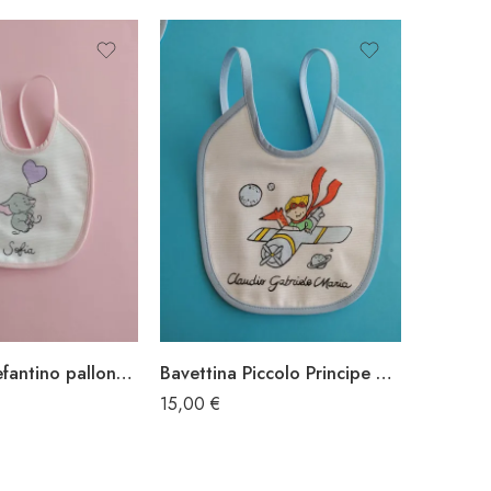
Bavettina Elefantino palloncino
Bavettina Piccolo Principe aereo
Bavetti
15,00
€
15,00
€