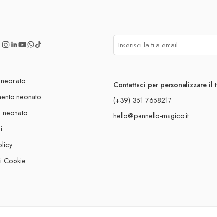
 neonato
Contattaci per personalizzare il 
mento neonato
(+39) 351 7658217
i neonato
hello@pennello-magico.it
i
olicy
ui Cookie